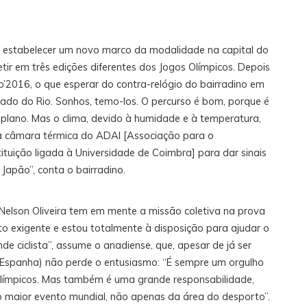
 vai estabelecer um novo marco da modalidade na capital do
etir em três edições diferentes dos Jogos Olímpicos. Depois
o’2016, o que esperar do contra-relógio do bairradino em
ado do Rio. Sonhos, temo-los. O percurso é bom, porque é
plano. Mas o clima, devido à humidade e à temperatura,
na câmara térmica do ADAI [Associação para o
ituição ligada à Universidade de Coimbra] para dar sinais
apão”, conta o bairradino.
, Nelson Oliveira tem em mente a missão coletiva na prova
o exigente e estou totalmente à disposição para ajudar o
 ciclista”, assume o anadiense, que, apesar de já ser
 (Espanha) não perde o entusiasmo: “É sempre um orgulho
Olímpicos. Mas também é uma grande responsabilidade,
 maior evento mundial, não apenas da área do desporto”.