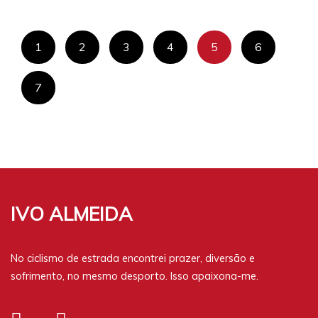
MELISSA MAIA CONQUISTA TÍTULO NA MARATONA DE
MORTÁGUA
1
2
3
4
5
6
7
IVO ALMEIDA
No ciclismo de estrada encontrei prazer, diversão e
sofrimento, no mesmo desporto. Isso apaixona-me.